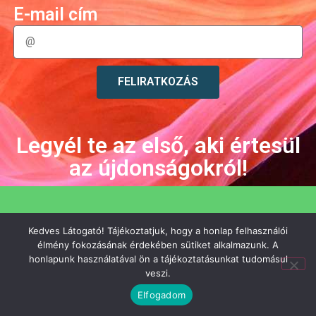
E-mail cím
FELIRATKOZÁS
Legyél te az első, aki értesül
az újdonságokról!
Kedves Látogató! Tájékoztatjuk, hogy a honlap felhasználói
élmény fokozásának érdekében sütiket alkalmazunk. A
honlapunk használatával ön a tájékoztatásunkat tudomásul
veszi.
Elfogadom